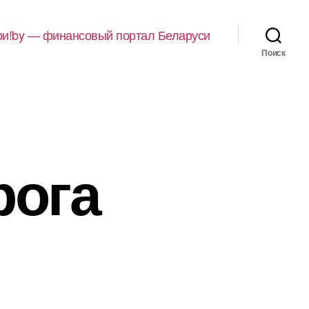
и!by — финансовый портал Беларуси
Поиск
рога