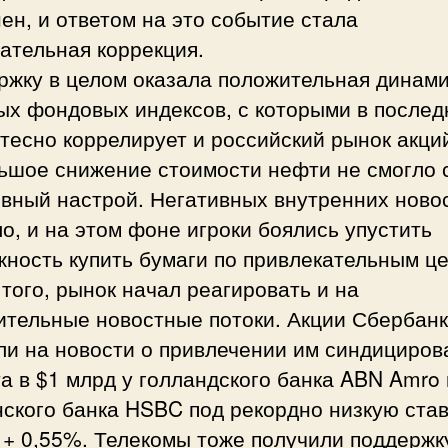
ен, и ответом на это событие стала
ательная коррекция.
ржку в целом оказала положительная динам
ых фондовых индексов, с которыми в послед
тесно коррелирует и российский рынок акци
ьшое снижение стоимости нефти не смогло 
ивный настрой. Негативных внутренних ново
о, и на этом фоне игроки боялись упустить
ность купить бумаги по привлекательным ц
того, рынок начал реагировать и на
ительные новостные потоки. Акции Сбербан
ли на новости о привлечении им синдициров
а в $1 млрд у голландского банка ABN Amro 
ского банка HSBC под рекордно низкую став
+ 0,55%. Телекомы тоже получили поддержк