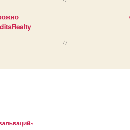
орожно
itsRealty
евальваций»