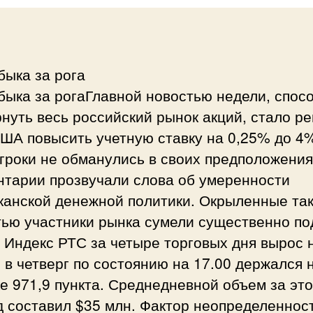
быка за рога
быка за рогаГлавной новостью недели, спос
нуть весь российский рынок акций, стало р
ША повысить учетную ставку на 0,25% до 4
гроки не обманулись в своих предположения
нтарии прозвучали слова об умеренности
канской денежной политики. Окрыленные та
тью участники рынка сумели существенно по
 Индекс РТС за четыре торговых дня вырос 
 в четверг по состоянию на 17.00 держался 
е 971,9 пункта. Среднедневной объем за это
д составил $35 млн. Фактор неопределеннос