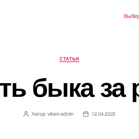
Выбер
Рубрики
СТАТЬИ
ть быка за 
Автор:
viberi-admin
12.04.2022
Автор
Дата
записи
записи