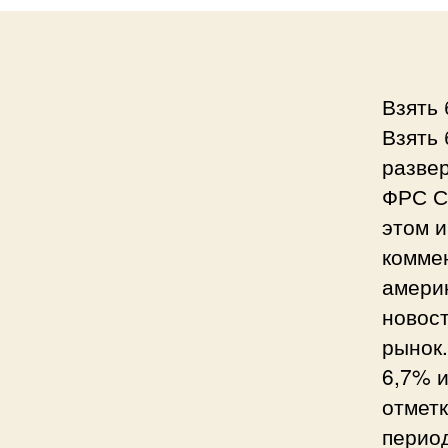
Взять 
Взять 
развер
ФРС С
этом и
комме
амери
новос
рынок.
6,7% и
отметк
перио