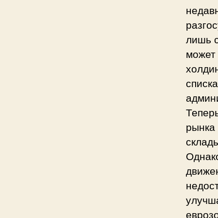
недав
разго
лишь с
может
холдин
списка
админ
Теперь
рынка 
склад
Однак
движе
недост
улучша
евроз