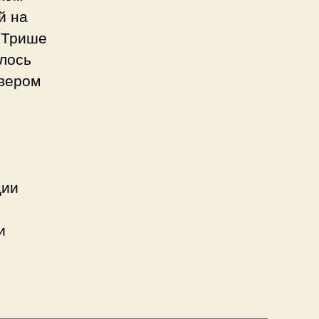
й на
 Трише
алось
йвером
»
ции
и