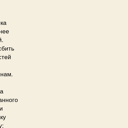
ика
нее
й.
сбить
стей
енам.
ка
анного
и
ку
у: