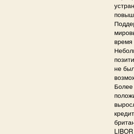
устран
повыш
Подде
миров
время 
Небол
позит
не был
возмож
Более 
полож
вырос
кредит
британ
LIBOR 