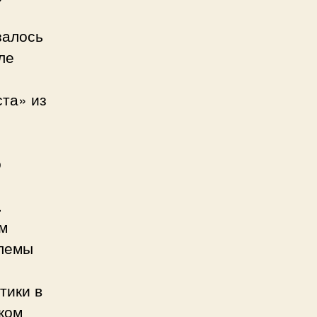
залось
ле
ста» из
о
.
м
блемы
тики в
ком