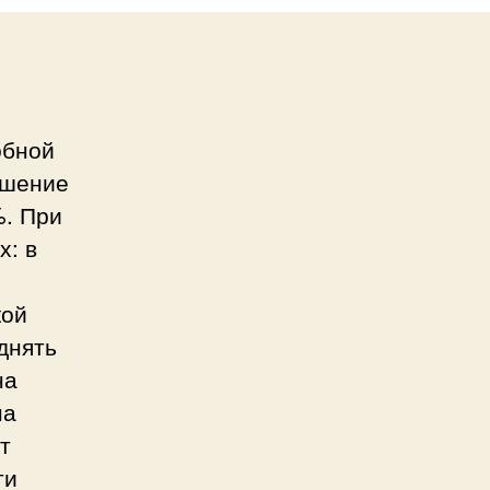
обной
ешение
%. При
х: в
кой
днять
на
на
т
ти