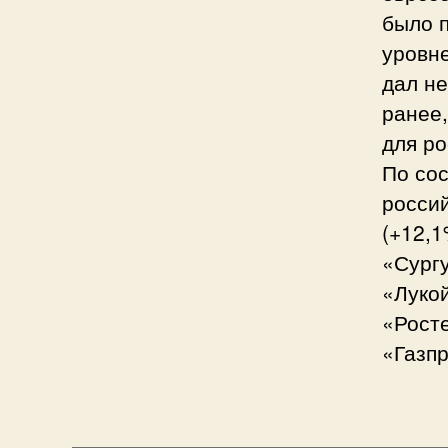
было 
уровн
дал не
ранее
для ро
По сос
россий
(+12,1
«Сургу
«Лукой
«Росте
«Газпр