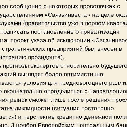
нее сообщение о некоторых проволочках с
сударствлением «Связьинвеста» на деле ока
лухами (правительство уже в первом кварта
 подписать постановление о приватизации
га: проект указа об исключении «Связьинве
 стратегических предприятий был внесен в
истрацию президента).
 прогнозы экспертов относительно будущег
акций выглядят более оптимистично:
ываются условия для предновогоднего ралли
о окончательно определиться с направление
ния рынок сможет лишь после решения про
атка ликвидности (ситуация постепенно
ется) и перспектив кредитно-денежной поли
оне. 3 ноября Европейским центральным бан