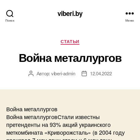
viberi.by
Поиск
Меню
Рубрики
СТАТЬИ
Война металлургов
Автор:
viberi-admin
12.04.2022
Автор
Дата
записи
записи
Война металлургов
Война металлурговСтали известны
претенденты на 93% акций украинского
меткомбината «Криворожсталь» (в 2004 году
произвел 7 млн тонн стали и 6 млн тонн