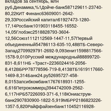
вкладов за сентябрь, млн
руб.Динамика,%1Дойче-банк587129611-23740-
80,22КИТ Финанс63609001-2642-
29,33Российский капитал61927473-1280-
17,14Росбанк101903118455-16552-
14,05Глобэкс2518828793-3604-
12,56Союз1112112569-1447-11,57Первый
объединенный54786113-635-10,48ВТБ-Северо-
Запад2709929791-2692-9,09Зенит1598817566-
1578-9,010Русский международный88899720-
831-8,611НБ «Траст»2236024416-2056-
8,412ВБРР78778596-719-8,413ВТБ1619117660-
1469-8,314Банк24.ру52695727-458-
8,015Запсибкомбанк1767618931-1255-
6,616Петрокоммерц3944742009-2562-
6,117НРБ57226093-371-6,118Юниаструм-
банк2907830900-1822-5,919МБРР2186823226-
1357-5,820Райффайзенбанк110452116928-