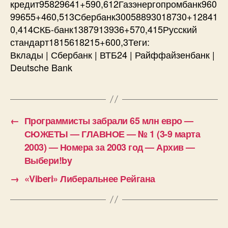
кредит95829641+590,612Газэнергопромбанк960
99655+460,513Сбербанк30058893018730+12841
0,414СКБ-банк1387913936+570,415Русский
стандарт1815618215+600,3Теги:
Вклады | Сбербанк | ВТБ24 | Райффайзенбанк |
Deutsche Bank
←
Программисты забрали 65 млн евро —
СЮЖЕТЫ — ГЛАВНОЕ — № 1 (3-9 марта
2003) — Номера за 2003 год — Архив —
Выбери!by
→
«Viberi» Либеральнее Рейгана