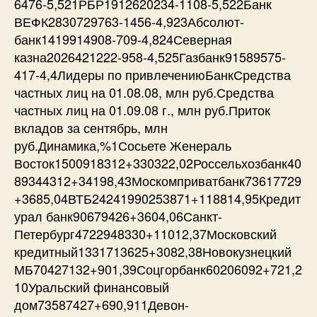
6476-5,521РБР1912620234-1108-5,522Банк
ВЕФК2830729763-1456-4,923Абсолют-
банк1419914908-709-4,824Северная
казна2026421222-958-4,525Газбанк91589575-
417-4,4Лидеры по привлечениюБанкСредства
частных лиц на 01.08.08, млн руб.Средства
частных лиц на 01.09.08 г., млн руб.Приток
вкладов за сентябрь, млн
руб.Динамика,%1Сосьете Женераль
Восток1500918312+330322,02Россельхозбанк40
89344312+34198,43Москомприватбанк73617729
+3685,04ВТБ24241990253871+118814,95Кредит
урал банк90679426+3604,06Санкт-
Петербург4722948330+11012,37Московский
кредитный1331713625+3082,38Новокузнецкий
МБ70427132+901,39Соцгорбанк60206092+721,2
10Уральский финансовый
дом73587427+690,911Девон-