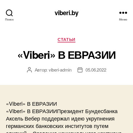
viberi.by
Поиск
Меню
Рубрики
СТАТЬИ
«Viberi» В ЕВРАЗИИ
Автор:
viberi-admin
05.06.2022
Автор
Дата
записи
записи
«Viberi» В ЕВРАЗИИ
«Viberi» В ЕВРАЗИИПрезидент Бундесбанка
Аксель Вебер поддержал идею укрупнения
германских банковских институтов путем
слияний. «Создание национального чемпиона