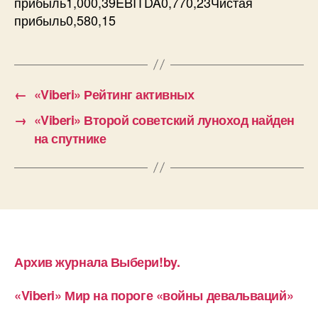
прибыль1,000,39EBITDA0,770,23Чистая
прибыль0,580,15
←
«Viberi» Рейтинг активных
→
«Viberi» Второй советский луноход найден
на спутнике
Архив журнала Выбери!by.
«Viberi» Мир на пороге «войны девальваций»