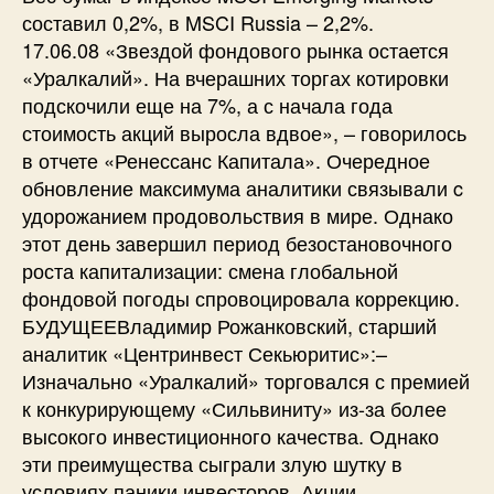
составил 0,2%, в MSCI Russia – 2,2%.
17.06.08 «Звездой фондового рынка остается
«Уралкалий». На вчерашних торгах котировки
подскочили еще на 7%, а с начала года
стоимость акций выросла вдвое», – говорилось
в отчете «Ренессанс Капитала». Очередное
обновление максимума аналитики связывали c
удорожанием продовольствия в мире. Однако
этот день завершил период безостановочного
роста капитализации: смена глобальной
фондовой погоды спровоцировала коррекцию.
БУДУЩЕЕВладимир Рожанковский, старший
аналитик «Центринвест Секьюритис»:–
Изначально «Уралкалий» торговался с премией
к конкурирующему «Сильвиниту» из-за более
высокого инвестиционного качества. Однако
эти преимущества сыграли злую шутку в
условиях паники инвесторов. Акции