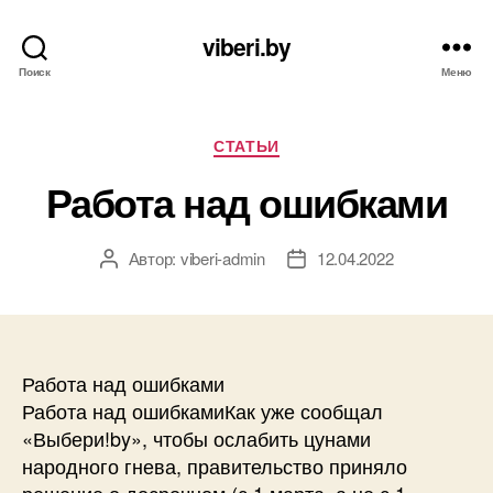
viberi.by
Поиск
Меню
Рубрики
СТАТЬИ
Работа над ошибками
Автор:
viberi-admin
12.04.2022
Автор
Дата
записи
записи
Работа над ошибками
Работа над ошибкамиКак уже сообщал
«Выбери!by», чтобы ослабить цунами
народного гнева, правительство приняло
решение о досрочном (с 1 марта, а не с 1