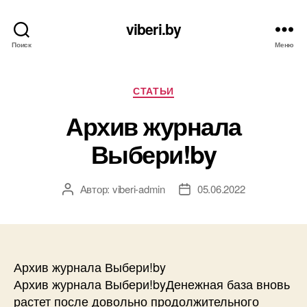
viberi.by
Поиск
Меню
Рубрики
СТАТЬИ
Архив журнала
Выбери!by
Автор:
viberi-admin
05.06.2022
Автор
Дата
записи
записи
Архив журнала Выбери!by
Архив журнала Выбери!byДенежная база вновь
растет после довольно продолжительного