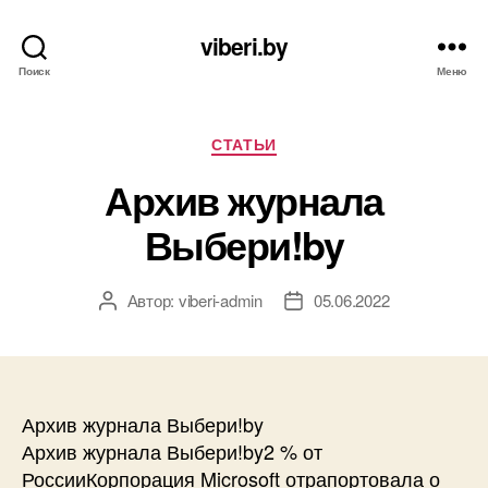
viberi.by
Поиск
Меню
Рубрики
СТАТЬИ
Архив журнала
Выбери!by
Автор:
viberi-admin
05.06.2022
Автор
Дата
записи
записи
Архив журнала Выбери!by
Архив журнала Выбери!by2 % от
РоссииКорпорация Microsoft отрапортовала о