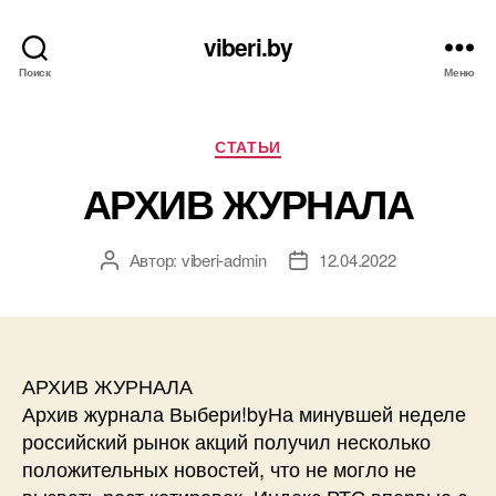
viberi.by
Поиск
Меню
Рубрики
СТАТЬИ
АРХИВ ЖУРНАЛА
Автор:
viberi-admin
12.04.2022
Автор
Дата
записи
записи
АРХИВ ЖУРНАЛА
Архив журнала Выбери!byНа минувшей неделе
российский рынок акций получил несколько
положительных новостей, что не могло не
вызвать рост котировок. Индекс РТС впервые с