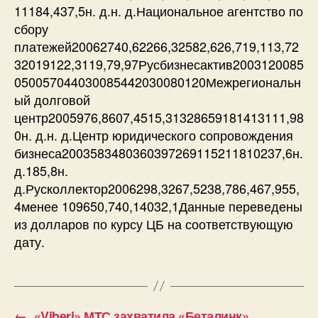
11184,437,5н. д.н. д.Национальное агентство по
сбору
платежей20062740,62266,32582,626,719,113,72
32019122,3119,79,97Русбизнесактив2003120085
050057044030085442030080120Межрегиональн
ый долговой
центр2005976,8607,4515,31328659181413111,98
0н. д.н. д.Центр юридического сопровождения
бизнеса2003583480360397269115211810237,6н.
д.185,8н.
д.Русколлектор2006298,3267,5238,786,467,955,
4менее 109650,740,14032,1Данные переведены
из долларов по курсу ЦБ на соответствующую
дату.
←
«Viberi» МТС захватила «Беталинк»