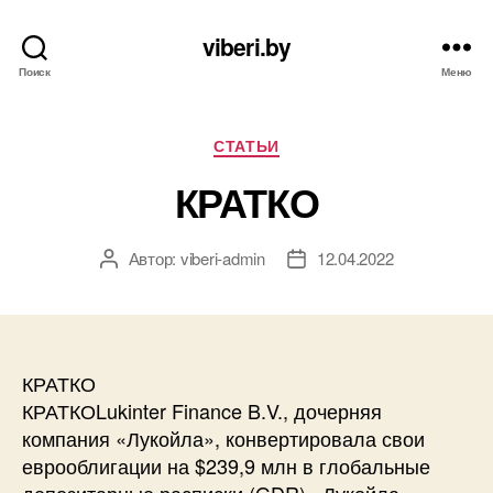
viberi.by
Поиск
Меню
Рубрики
СТАТЬИ
КРАТКО
Автор:
viberi-admin
12.04.2022
Автор
Дата
записи
записи
КРАТКО
КРАТКОLukinter Finance B.V., дочерняя
компания «Лукойла», конвертировала свои
еврооблигации на $239,9 млн в глобальные
депозитарные расписки (GDR) «Лукойла».