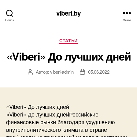
viberi.by
Поиск
Меню
Рубрики
СТАТЬИ
«Viberi» До лучших дней
Автор:
viberi-admin
05.06.2022
Автор
Дата
записи
записи
«Viberi» До лучших дней
«Viberi» До лучших днейРоссийские
финансовые рынки благодаря ухудшению
внутриполитического климата в стране
пребывали на прошедшей неделе в состоянии