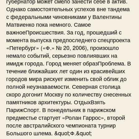
губернатор может смело занести себе в актив.
Однако самостоятельных успехов вне тандема
с федеральными чиновниками у Валентины
Матвиенко пока немного. Самое
важноеПроисшествия. За год, прошедший с
момента выпуска предпоследнего спецпроекта
«Петербург» («Ф.» № 20, 2006), произошло
немало событий, серьезно повлиявших на
имидж города. Город меняет образПроблема. В
течение ближайших лет один из красивейших
городов мира рискует изменить свой облик до
полной неузнаваемости. Северная столица
скоро догонит Москву по количеству снесенных
памятников архитектуры. ОтдыхВзять
ПарижСпорт. В понедельник в парижском
предместье стартует «Ролан Гаррос», второй
после австралийского чемпионата турнир
Большого шлема. &quot;Ф.&quot;