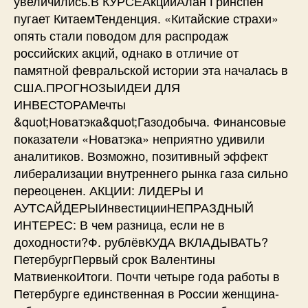
увеличились.В КУРСЕАкцииАлан Гринспен
пугает КитаемТенденция. «Китайские страхи»
опять стали поводом для распродаж
российских акций, однако в отличие от
памятной февральской истории эта началась в
США.ПРОГНОЗЫИДЕИ ДЛЯ
ИНВЕСТОРАМечты
&quot;Новатэка&quot;Газодобыча. Финансовые
показатели «Новатэка» неприятно удивили
аналитиков. Возможно, позитивный эффект
либерализации внутреннего рынка газа сильно
переоценен. АКЦИИ: ЛИДЕРЫ И
АУТСАЙДЕРЫИнвестицииНЕПРАЗДНЫЙ
ИНТЕРЕС: В чем разница, если не в
доходности?Ф. рублёвКУДА ВКЛАДЫВАТЬ?
ПетербургПервый срок Валентины
МатвиенкоИтоги. Почти четыре года работы в
Петербурге единственная в России женщина-