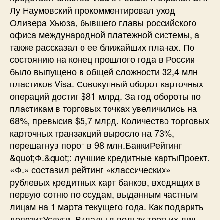
Лу Наумовский прокомментировал уход
Оливера Хьюза, бывшего главы российского
офиса международной платежной системы, а
также рассказал о ее ближайших планах. По
состоянию на конец прошлого года в России
было выпущено в общей сложности 32,4 млн
пластиков Visa. Совокупный оборот карточных
операций достиг $81 млрд. За год обороты по
пластикам в торговых точках увеличились на
68%, превысив $5,7 млрд. Количество торговых
карточных транзакций выросло на 73%,
перешагнув порог в 98 млн.БанкиРейтинг
&quot;Ф.&quot;: лучшие кредитные картыПроект.
«Ф.» составил рейтинг «классических»
рублевых кредитных карт банков, входящих в
первую сотню по cсудам, выданным частным
лицам на 1 марта текущего года. Как подарить
депозитУслуги. Вклады в пользу третьих лиц