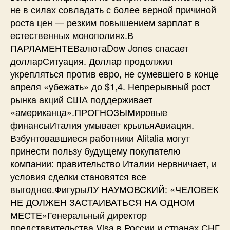
не в силах совладать с более верной причиной
роста цен — резким повышением зарплат в
естественных монополиях.В
ПАРЛАМЕНТЕВалютаDow Jones спасает
долларСитуация. Доллар продолжил
укрепляться против евро, не сумевшего в конце
апреля «убежать» до $1,4. Непрерывный рост
рынка акций США поддерживает
«американца».ПРОГНОЗЫМировые
финансыИталия умывает крыльяАвиация.
Взбунтовавшиеся работники Alitalia могут
принести пользу будущему покупателю
компании: правительство Италии нервничает, и
условия сделки становятся все
выгоднее.ФигурыЛУ НАУМОВСКИЙ: «ЧЕЛОВЕК
НЕ ДОЛЖЕН ЗАСТАИВАТЬСЯ НА ОДНОМ
МЕСТЕ»Генеральный директор
представительства Visa в России и странах СНГ