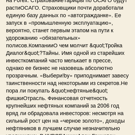
растиОСАГО. Страховщики почти доработали
единую базу данных по «автогражданке». Ее
запуск в «промышленную эксплуатацию»,
вероятно, станет первым этапом на пути к
удорожанию «обязательных»
полисов.КомпанииО чем молчит &quot;Тройка
Диалог&quot;?Тайны. Имя одной из старейших
инвесткомпаний часто мелькает в прессе,
однако ее бизнес не назовешь абсолютно
прозрачным. «Выбери!by» приподнимает завесу
таинственности над некоторыми из секретов.Не
пора ли покупать &quot;нефтяные&quot;
фишкиОтрасль. Финансовая отчетность
крупнейших нефтяных компаний за 2006 год
вряд ли обрадовала инвесторов: несмотря на
сильный рост цен на «черное золото», доходы
нефтяников в лучшем случае незначительно