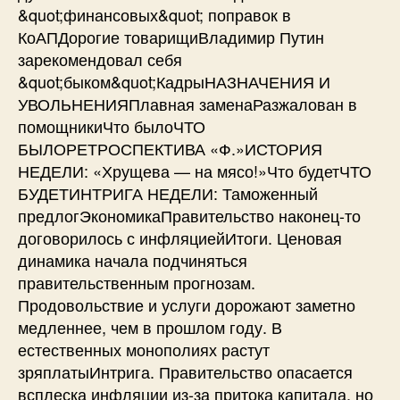
&quot;финансовых&quot; поправок в
КоАПДорогие товарищиВладимир Путин
зарекомендовал себя
&quot;быком&quot;КадрыНАЗНАЧЕНИЯ И
УВОЛЬНЕНИЯПлавная заменаРазжалован в
помощникиЧто былоЧТО
БЫЛОРЕТРОСПЕКТИВА «Ф.»ИСТОРИЯ
НЕДЕЛИ: «Хрущева — на мясо!»Что будетЧТО
БУДЕТИНТРИГА НЕДЕЛИ: Таможенный
предлогЭкономикаПравительство наконец-то
договорилось с инфляциейИтоги. Ценовая
динамика начала подчиняться
правительственным прогнозам.
Продовольствие и услуги дорожают заметно
медленнее, чем в прошлом году. В
естественных монополиях растут
зряплатыИнтрига. Правительство опасается
всплеска инфляции из-за притока капитала, но