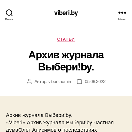
viberi.by
Поиск
Меню
Рубрики
СТАТЬИ
Архив журнала
Выбери!by.
Автор:
viberi-admin
05.06.2022
Автор
Дата
записи
записи
Архив журнала Выбери!by.
«Viberi» Архив журнала Выбери!by.Частная
думаОлег Анисимов о последствиях