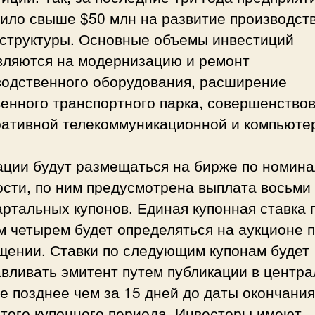
тило свыше $50 млн на развитие производст
структуры. Основные объемы инвестиций
вляются на модернизацию и ремонт
водственного оборудования, расширение
венного транспортного парка, совершенство
ративной телекоммуникационной и компьюте
ации будут размещаться на бирже по номин
ости, по ним предусмотрена выплата восьми
ртальных купонов. Единая купонная ставка 
 четырем будет определяться на аукционе 
щении. Ставки по следующим купонам будет
вливать эмитент путем публикации в центр
 позднее чем за 15 дней до даты окончания
того купонного периода. Инвесторы имеют