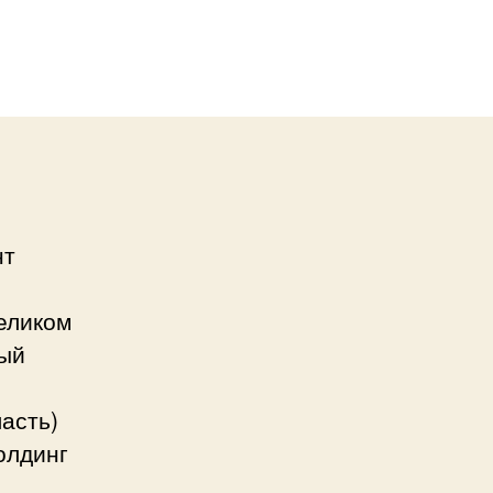
нт
Великом
рый
асть)
олдинг