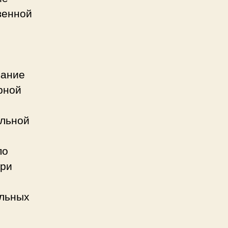
венной
вание
рной
альной
по
при
альных