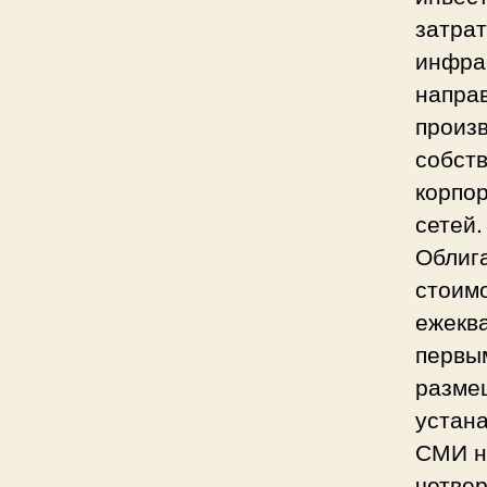
затра
инфра
напра
произ
собст
корпо
сетей.
Облиг
стоим
ежеква
первым
разме
устана
СМИ не
четвер