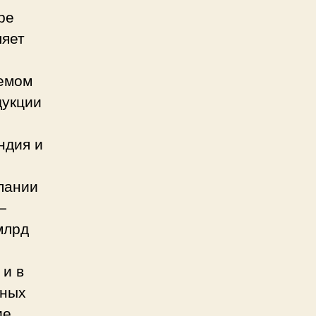
ре
ляет
ъемом
дукции
.
ндия и
пании
—
млрд
 и в
ьных
ие