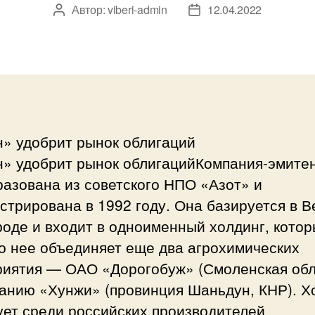
Автор:
viberi-admin
12.04.2022
Автор
Дата
записи
записи
н» удобрит рынок облигаций
н» удобрит рынок облигацийКомпания-эмите
азована из советского НПО «Азот» и
стрирована в 1992 году. Она базируется в 
оде и входит в одноименный холдинг, кото
о нее объединяет еще два агрохимических
риятия — ОАО «Дорогобуж» (Смоленская обл
панию «Хунжи» (провинция Шаньдун, КНР). Х
ует среди российских производителей