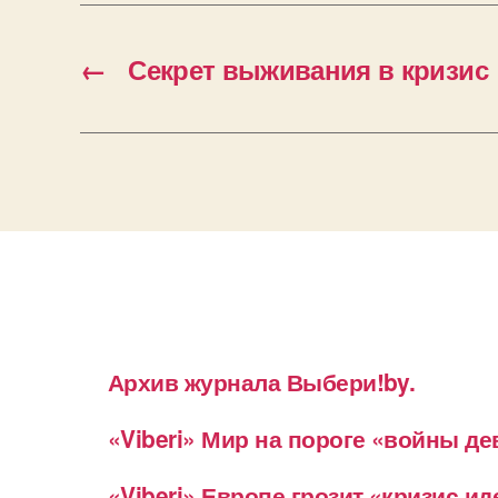
←
Секрет выживания в кризис
Архив журнала Выбери!by.
«Viberi» Мир на пороге «войны д
«Viberi» Европе грозит «кризис и