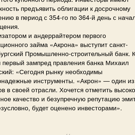
жность предъявить облигации к досрочному
нию в период с 354-го по 364-й день с нача
щения.
изатором и андеррайтером первого
ционного займа «Акрона» выступит санкт-
бургский Промышленно-строительный банк. 
л первый зампред правления банка Михаил
ский: «Сегодня рынку необходимы
онадежные инструменты. «Акрон» — один из
в в своей отрасли. Хочется отметить высок
ное качество и безупречную репутацию эми
езусловно, будет оценено инвесторами».