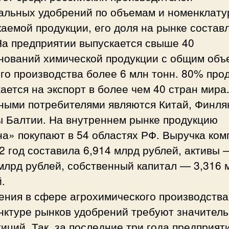
альных удобрений по объемам и номенклату
аемой продукции, его доля на рынке состав
На предприятии выпускается свыше 40
нований химической продукции с общим об
го производства более 6 млн тонн. 80% про
ается на экспорт в более чем 40 стран мира
ными потребителями являются Китай, Финля
ы Балтии. На внутреннем рынке продукцию
а» покупают в 54 областях РФ. Выручка ком
2 год составила 6,914 млрд рублей, активы 
млрд рублей, собственный капитал — 3,316 
.
ния в сфере агрохимического производства
нктуре рынков удобрений требуют значител
иций. Так, за последние три года предприят