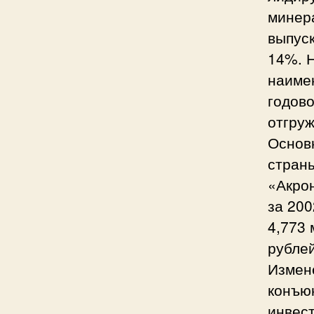
минер
выпуск
14%. 
наиме
годово
отгруж
Основ
стран
«Акрон
за 200
4,773 
рублей
Измене
конъю
инвест