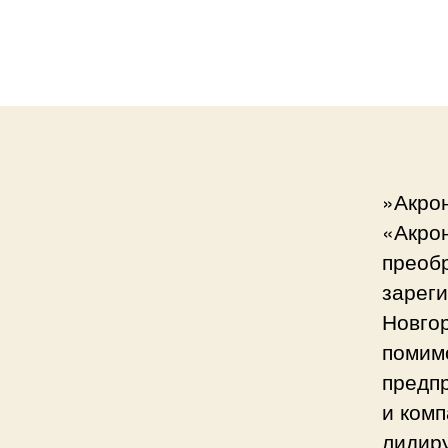
»Акро
«Акро
преобр
зареги
Новгор
помим
предп
и ком
лидир