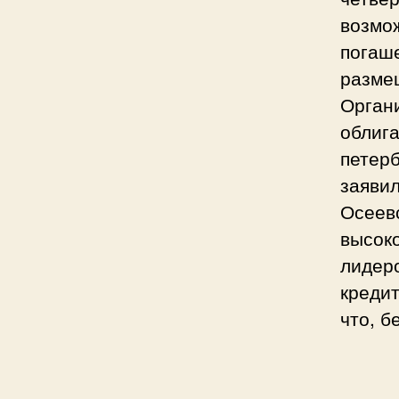
возмо
погаше
разме
Орган
облига
петер
заяви
Осеев
высок
лидеро
кредит
что, б