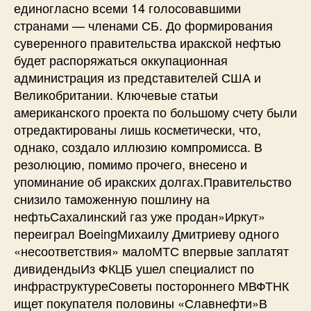
единогласно всеми 14 голосовавшими
странами — членами СБ. До формирования
суверенного правительства иракской нефтью
будет распоряжаться оккупационная
администрация из представителей США и
Великобритании. Ключевые статьи
американского проекта по большому счету были
отредактированы лишь косметически, что,
однако, создало иллюзию компромисса. В
резолюцию, помимо прочего, внесено и
упоминание об иракских долгах.Правительство
снизило таможенную пошлину на
нефтьСахалинский газ уже продан»Иркут»
переиграл BoeingМихаилу Дмитриеву одного
«несоответствия» малоМТС впервые заплатят
дивидендыИз ФКЦБ ушел специалист по
инфраструктуреСоветы постороннего МВФТНК
ищет покупателя половины «Славнефти»В