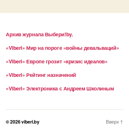
Архив журнала Выбери!by.
«Viberi» Мир на пороге «войны девальваций»
«Viberi» Европе грозит «кризис идеалов»
«Viberi» Рейтинг назначений
«Viberi» Электроника с Андреем Школиным
© 2026
viberi.by
Вверх
↑