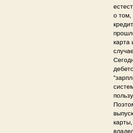
естест
о том,
кредит
прошло
карта 
случа
Сегодн
дебет
“зарп
систем
пользу
Поэтом
выпус
карты
владел