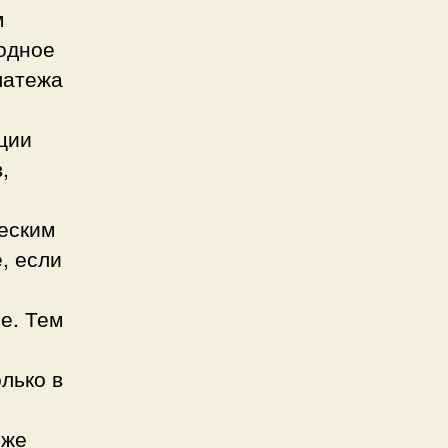
м
годное
латежа
ции
,
еским
, если
е. Тем
лько в
 же