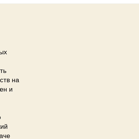
ных
ть
ств на
ен и
о
кий
наче