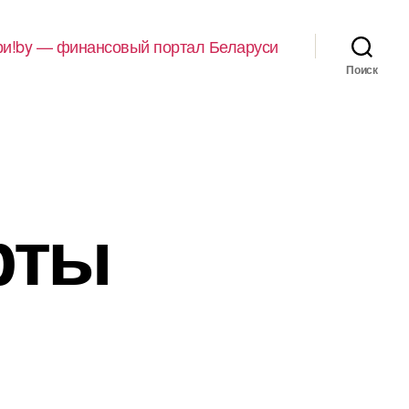
и!by — финансовый портал Беларуси
Поиск
рты