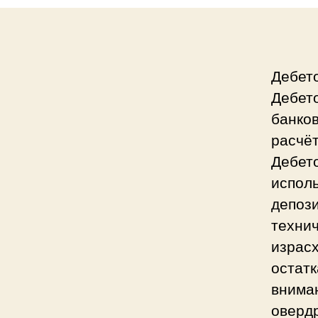
Дебет
Дебет
банков
расчёт
Дебето
исполь
депоз
технич
израс
остатк
вниман
овердр