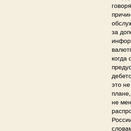
говоря
причин
обслу
за доп
инфор
валютп
когда 
преду
дебет
это н
плане,
не мен
распр
России
словам