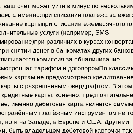
, ваш счёт может уйти в минус по нескольки
ам, а именно:при списании платежа за еже
живание картыпри списании ежемесячного п
олнительные услуги (например, SMS-
мирование)при различиях в курсах конверта
ри снятии денег в банкоматах других банков
списывается комиссия за обналичивание,
смотренная тарифом и договоромПо классич
овым картам не предусмотрено кредитование
е карты с разрешённым овердрафтом. В этом
 кредитные карты, конечно, предпочтительне
ее, именно дебетовая карта является самым
остранённым платёжным инструментом не то
, но и на Западе, в Европе и США. Другими
и, быть владельцем дебетовой карточки так