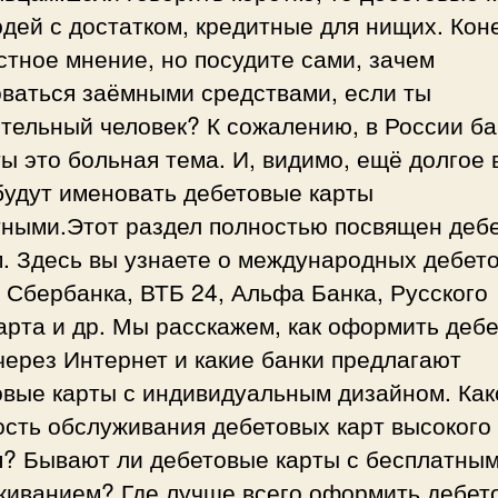
дей с достатком, кредитные для нищих. Кон
стное мнение, но посудите сами, зачем
оваться заёмными средствами, если ты
тельный человек? К сожалению, в России ба
ы это больная тема. И, видимо, ещё долгое
будут именовать дебетовые карты
тными.Этот раздел полностью посвящен деб
м. Здесь вы узнаете о международных дебет
 Сбербанка, ВТБ 24, Альфа Банка, Русского
арта и др. Мы расскажем, как оформить деб
через Интернет и какие банки предлагают
овые карты с индивидуальным дизайном. Как
ость обслуживания дебетовых карт высокого
я? Бывают ли дебетовые карты с бесплатны
живанием? Где лучше всего оформить дебет