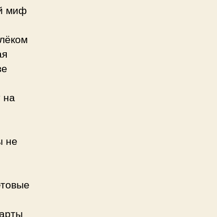
ый миф
алёком
ая
ве
 на
ы не
етовые
карты