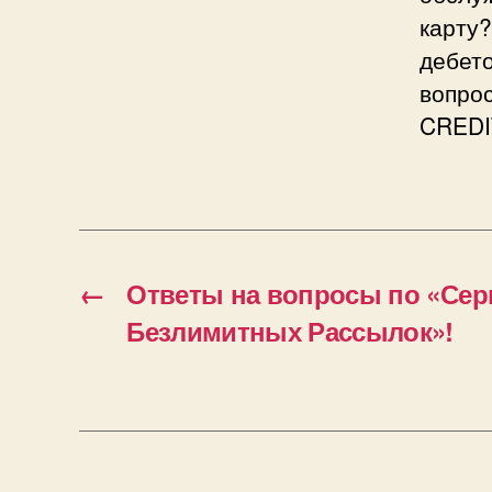
карту?
дебет
вопро
CRED
←
Ответы на вопросы по «Сер
Безлимитных Рассылок»!