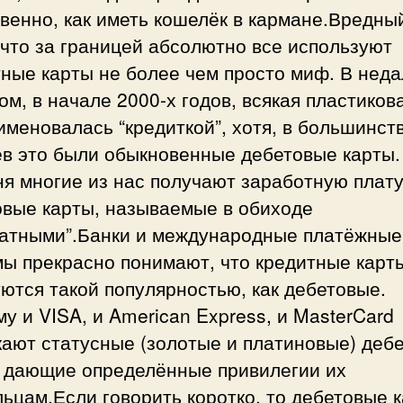
венно, как иметь кошелёк в кармане.Вредн
 что за границей абсолютно все используют
ные карты не более чем просто миф. В нед
м, в начале 2000-х годов, всякая пластиков
именовалась “кредиткой”, хотя, в большинст
ев это были обыкновенные дебетовые карты.
я многие из нас получают заработную плату
овые карты, называемые в обиходе
латными”.Банки и международные платёжные
ы прекрасно понимают, что кредитные карт
ются такой популярностью, как дебетовые.
у и VISA, и American Express, и MasterCard
кают статусные (золотые и платиновые) деб
, дающие определённые привилегии их
ьцам.Если говорить коротко, то дебетовые 