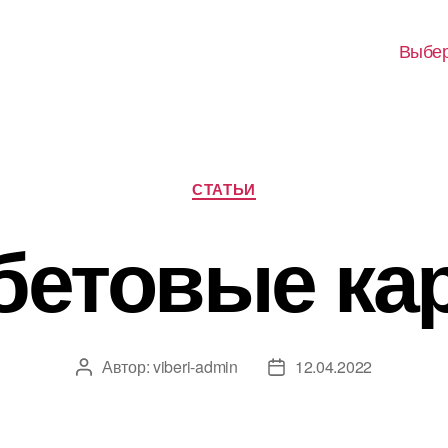
Выбер
Рубрики
СТАТЬИ
бетовые ка
Автор:
viberi-admin
12.04.2022
Автор
Дата
записи
записи