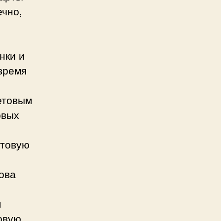
ечно,
нки и
 время
етовым
овых
етовую
ова
м
овую