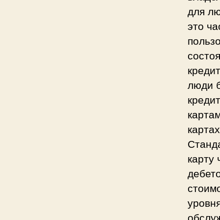
для лю
это ча
польз
состоя
кредит
люди 
креди
карта
картах
Станд
карту 
дебет
стоим
уровн
обслу