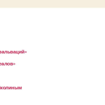
евальваций»
деалов»
 Школиным