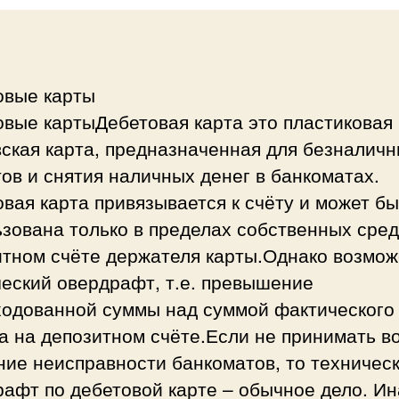
овые карты
овые картыДебетовая карта это пластиковая
ская карта, предназначенная для безналич
ов и снятия наличных денег в банкоматах.
вая карта привязывается к счёту и может бы
зована только в пределах собственных сред
итном счёте держателя карты.Однако возмож
еский овердрафт, т.е. превышение
ходованной суммы над суммой фактического
а на депозитном счёте.Если не принимать в
ие неисправности банкоматов, то техничес
афт по дебетовой карте – обычное дело. И