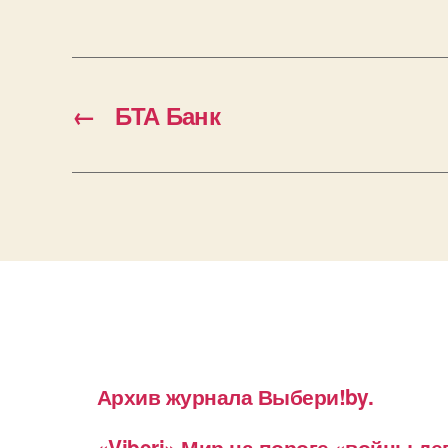
←
БТА Банк
Архив журнала Выбери!by.
«Viberi» Мир на пороге «войны д