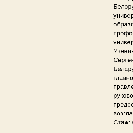
Белору
униве
образ
профе
униве
Ученая
Серге
Белару
главно
правле
руково
предсе
возгла
Стаж: 