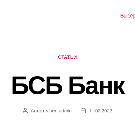
Выбер
Рубрики
СТАТЬИ
БСБ Банк
Автор:
viberi-admin
11.03.2022
Автор
Дата
записи
записи