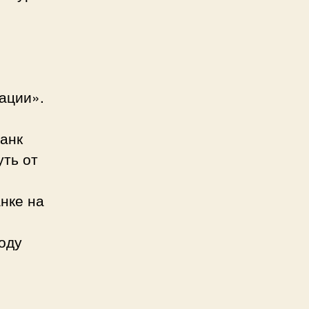
ации».
анк
уть от
нке на
м
оду