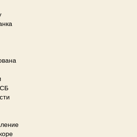
у
анка
ована
.
и
БСБ
сти
вление
коре