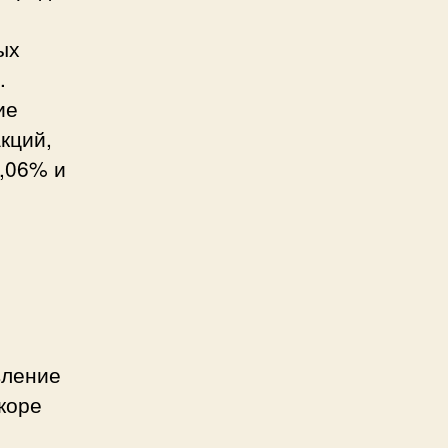
ых
.
ие
акций,
5,06% и
вление
коре