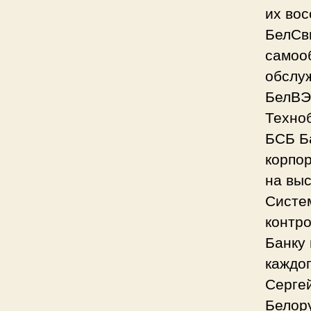
их вос
БелСви
самоо
обслуж
БелВЭ
Техноб
БСБ Ба
корпо
на выс
Систе
контр
Банку 
каждог
Серге
Белор