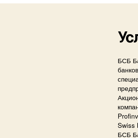
Ус
БСБ Б
банков
специ
предп
Акцио
компан
Profin
Swiss 
БСБ Б