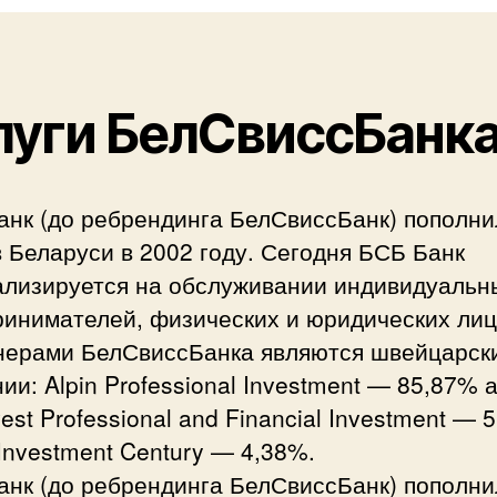
луги БелСвиссБанк
анк (до ребрендинга БелСвиссБанк) пополни
 Беларуси в 2002 году. Сегодня БСБ Банк
ализируется на обслуживании индивидуальн
ринимателей, физических и юридических лиц
нерами БелСвиссБанка являются швейцарск
ии: Alpin Professional Investment — 85,87% 
vest Professional and Financial Investment — 
Investment Century — 4,38%.
анк (до ребрендинга БелСвиссБанк) пополни