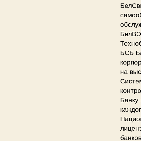
БелСви
самоо
обслуж
БелВЭ
Техноб
БСБ Ба
корпо
на выс
Систе
контр
Банку 
каждог
Национ
лицен
банков