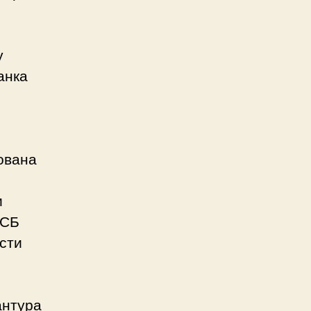
у
анка
ована
.
и
БСБ
сти
антура