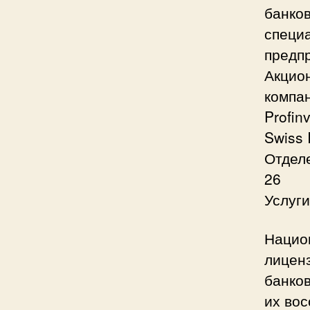
банков
специ
предп
Акцио
компан
Profin
Swiss 
Отдел
26
Услуг
Национ
лицен
банков
их вос