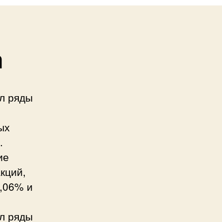
а
л ряды
ых
.
ие
акций,
5,06% и
л ряды