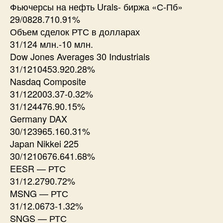
Фьючерсы на нефть Urals- биржа «С-Пб»
29/0828.710.91%
Объем сделок РТС в долларах
31/124 млн.-10 млн.
Dow Jones Averages 30 Industrials
31/1210453.920.28%
Nasdaq Composite
31/122003.37-0.32%
31/124476.90.15%
Germany DAX
30/123965.160.31%
Japan Nikkei 225
30/1210676.641.68%
EESR — РТС
31/12.2790.72%
MSNG — РТС
31/12.0673-1.32%
SNGS — РТС