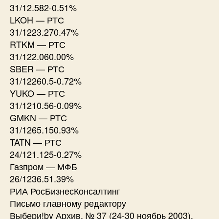
31/12.582-0.51%
LKOH — РТС
31/1223.270.47%
RTKM — РТС
31/122.060.00%
SBER — РТС
31/12260.5-0.72%
YUKO — РТС
31/1210.56-0.09%
GMKN — РТС
31/1265.150.93%
TATN — РТС
24/121.125-0.27%
Газпром — МФБ
26/1236.51.39%
РИА РосБизнесКонсалтинг
Письмо главному редактору
Выбери!by Архив. № 37 (24-30 ноябрь 2003).