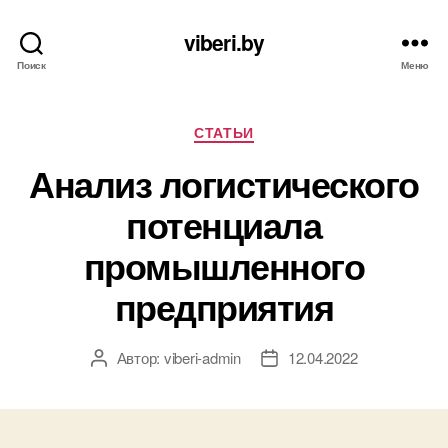
viberi.by
Поиск
Меню
Рубрики
СТАТЬИ
Анализ логистического
потенциала
промышленного
предприятия
Автор:
viberi-admin
12.04.2022
Автор
Дата
записи
записи