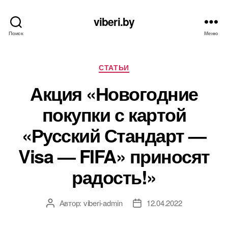
viberi.by
Поиск
Меню
Рубрики
СТАТЬИ
Акция «Новогодние
покупки с картой
«Русский Стандарт —
Visa — FIFA» приносят
радость!»
Автор:
viberi-admin
12.04.2022
Автор
Дата
записи
записи