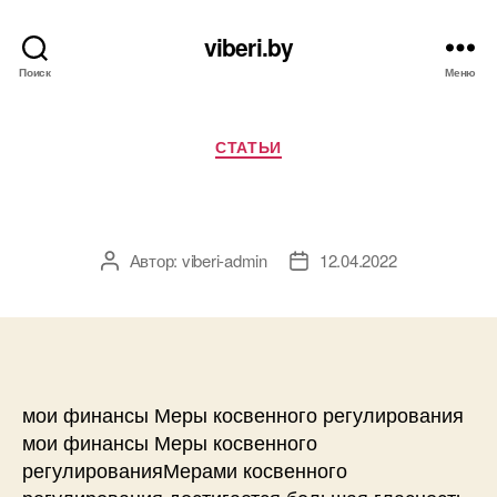
viberi.by
Поиск
Меню
Рубрики
СТАТЬИ
Автор:
viberi-admin
12.04.2022
Автор
Дата
записи
записи
мои финансы Меры косвенного регулирования
мои финансы Меры косвенного
регулированияМерами косвенного
регулирования достигается большая гласность